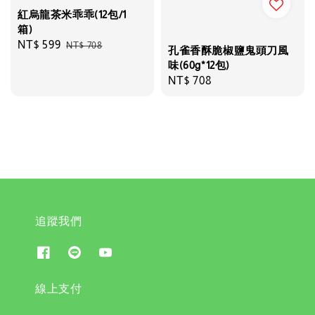
紅烏龍茶米乖乖(12包/1
箱)
Sale
NT$ 599
Regular
NT$ 708
孔雀香酥脆椒鹽鬼頭刀風
price
price
味(60g*12包)
Regular
NT$ 708
price
追蹤我們
線上支付