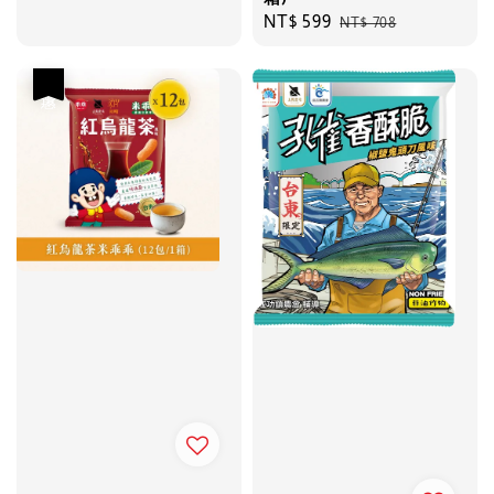
price
Sale
NT$ 599
Regular
NT$ 708
price
price
優惠