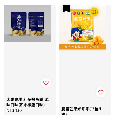
優惠
太陽農場 紅藜飛魚餅(原
味口味 芥末椒鹽口味)
夏雪芒果米乖乖(12包/1
Regular
NT$ 130
箱)