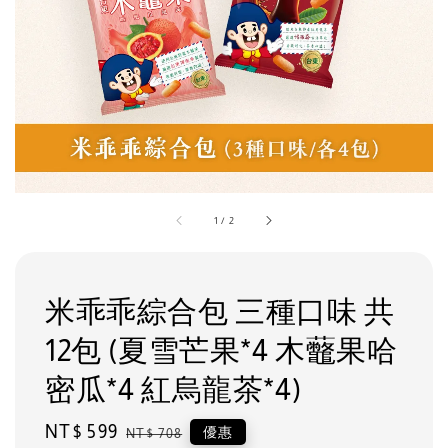
1
/
2
米乖乖綜合包 三種口味 共
12包 (夏雪芒果*4 木虌果哈
密瓜*4 紅烏龍茶*4)
Sale
NT$ 599
Regular
優惠
NT$ 708