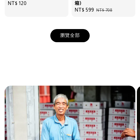
箱)
Regular
NT$ 120
Sale
NT$ 599
Regular
NT$ 708
price
price
price
瀏覽全部