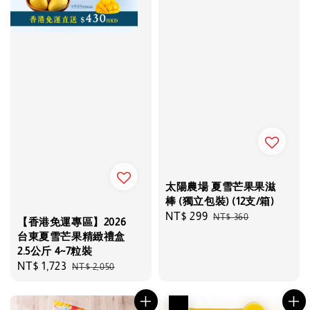
太陽農場 夏雪芒果果滋
棒 (獨立包裝) (12支/箱)
Sale
NT$ 299
Regular
NT$ 360
【香港免運專區】2026
price
price
台東夏雪芒果精緻禮盒
2.5公斤 4~7粒裝
Sale
NT$ 1,723
Regular
NT$ 2,050
price
price
優惠