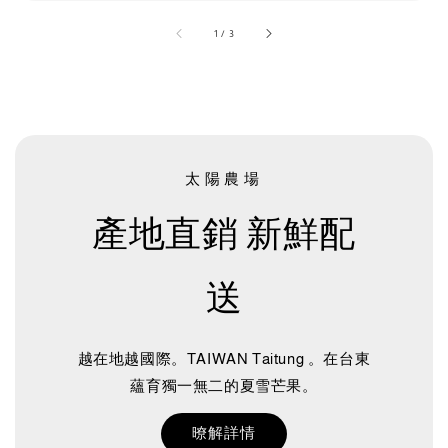
accessibility.of
1
/
3
太陽農場
產地直銷 新鮮配
送
越在地越國際。TAIWAN Taitung 。在台東
蘊育獨一無二的夏雪芒果。
暸解詳情