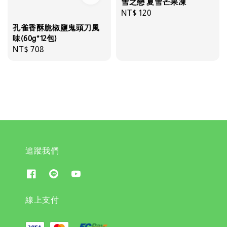
雪之戀 夏雪芒果凍
Regular
NT$ 120
price
孔雀香酥脆椒鹽鬼頭刀風
味(60g*12包)
Regular
NT$ 708
price
追蹤我們
線上支付