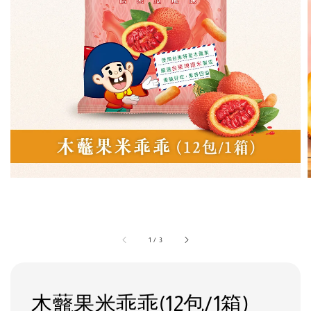
1
/
3
木虌果米乖乖(12包/1箱)