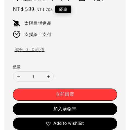
Sale
NT$ 599
Regular
優惠
NT$ 708
price
price
太陽農場選品
支援線上支付
總分:
0
-
0
評價
數量
立即購買
加入購物車
Add to wishlist