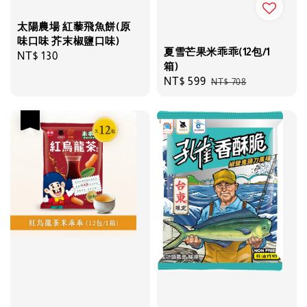
太陽農場 紅藜飛魚餅(原
味口味 芥末椒鹽口味)
夏雪芒果米乖乖(12包/1
Regular
NT$ 130
箱)
price
Sale
NT$ 599
Regular
NT$ 708
price
price
優惠