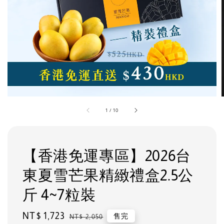
1
/
10
【香港免運專區】2026台
東夏雪芒果精緻禮盒2.5公
斤 4~7粒裝
Sale
NT$ 1,723
Regular
售完
NT$ 2,050