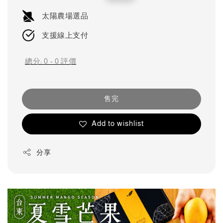
price
price
太陽農場選品
支援線上支付
總分:
0
-
0
評價
售完
Add to wishlist
分享