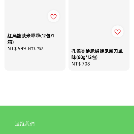
紅烏龍茶米乖乖(12包/1
箱)
Sale
NT$ 599
Regular
NT$ 708
孔雀香酥脆椒鹽鬼頭刀風
price
price
味(60g*12包)
Regular
NT$ 708
price
追蹤我們